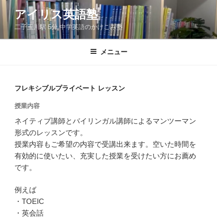
コ
アイリス英語塾
ン
二子玉川駅 5分 中学英語のかけこみ塾
テ
ン
ツ
メニュー
へ
ス
キ
フレキシブルプライベート レッスン
ッ
授業内容
プ
ネイティブ講師とバイリンガル講師によるマンツーマン
形式のレッスンです。
授業内容もご希望の内容で受講出来ます。空いた時間を
有効的に使いたい、充実した授業を受けたい方にお薦め
です。
例えば
・TOEIC
・英会話