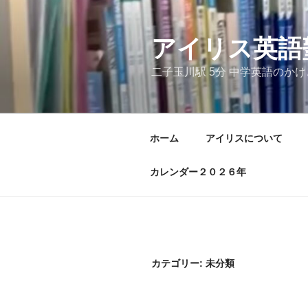
コ
ン
テ
アイリス英語
ン
二子玉川駅 5分 中学英語のか
ツ
へ
ス
キ
ホーム
アイリスについて
ッ
プ
カレンダー２０２６年
カテゴリー:
未分類