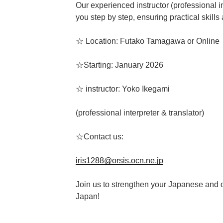
Our experienced instructor (professional in
you step by step, ensuring practical skill
☆ Location: Futako Tamagawa or Online
☆Starting: January 2026
☆ instructor: Yoko Ikegami
(professional interpreter & translator)
☆Contact us:
iris1288@orsis.ocn.ne.jp
Join us to strengthen your Japanese and 
Japan!