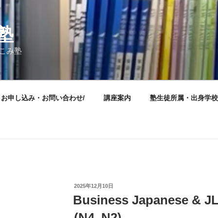
塾
けこみ塾
お申し込み・お問い合わせ/
講座案内
塾生徒所属・出身学校
投
2025年12月10日
稿
Business Japanese & JL
日:
(N4–N2)