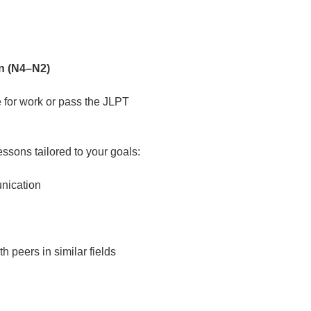
n (N4–N2)
 for work or pass the JLPT
essons tailored to your goals:
nication
h peers in similar fields