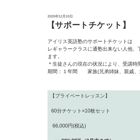
投
2025年12月10日
稿
【サポートチケット】
日:
アイリス英語塾のサポートチケットは
レギャラークラスに通塾出来ない人他、
ます。
＊生徒さんの現在の状況により、受講時間
期間：１年間 家族(兄弟姉妹、親戚、
【プライベートレッスン】
60分チケット×10枚セット
66,000円(税込)